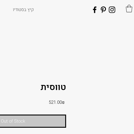
קיץ בסטודיו
טווסית
Price
‏521.00 ‏₪
Out of Stock